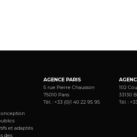
AGENCE PARIS
AGENC
5 rue Pierre Chausson
102 Cou
75010 Paris
33130 B
Tél. :
+33 (0)1 40 22 95 95
Tél. :
+33
 conception
ublics
tifs et adaptés
és des