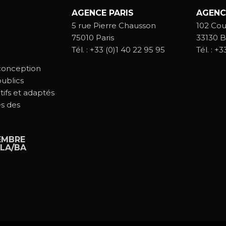
AGENCE PARIS
AGENC
5 rue Pierre Chausson
102 Cou
75010 Paris
33130 B
Tél. :
+33 (0)1 40 22 95 95
Tél. :
+33
 conception
ublics
tifs et adaptés
és des
EMBRE
LA/BA