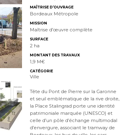
MAÎTRISE D’OUVRAGE
Bordeaux Métropole
MISSION
Maîtrise d’œuvre complète
SURFACE
2 ha
MONTANT DES TRAVAUX
1,9 M€
CATÉGORIE
Ville
Tête du Pont de Pierre sur la Garonne
et seuil emblématique de la rive droite,
la Place Stalingrad porte une identité
patrimoniale marquée (UNESCO) et
celle d’un pôle d’échange multimodal
d’envergure, associant le tramway de
Bordeaux, les bus de ville, les cars