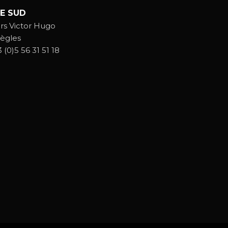
E SUD
rs Victor Hugo
ègles
 (0)5 56 31 51 18