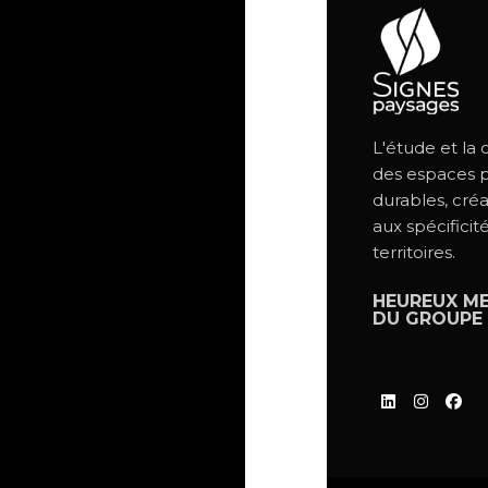
L'étude et la
des espaces p
durables, créa
aux spécificit
territoires.
HEUREUX M
DU
GROUPE 