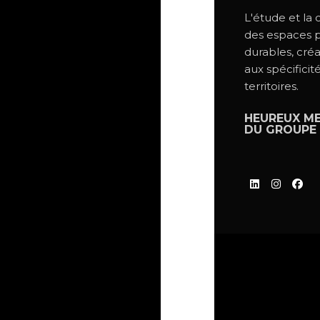
L'étude et la
des espaces p
durables, créa
aux spécificit
territoires.
HEUREUX M
DU
GROUPE 