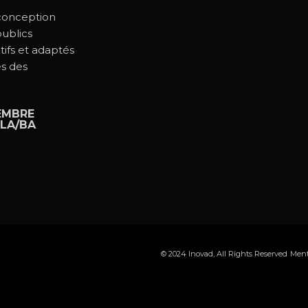
 conception
ublics
tifs et adaptés
és des
EMBRE
LA/BA
© 2024
Inovad
, All Rights Reserved
Ment