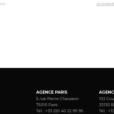
orzy
Accessibili
AGENCE PARIS
AGENC
5 rue Pierre Chausson
102 Cou
75010 Paris
33130 B
Tél. :
+33 (0)1 40 22 95 95
Tél. :
+33