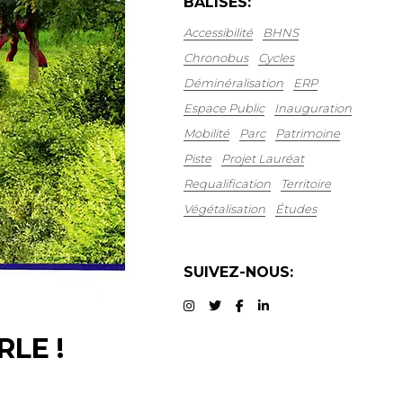
BALISES:
Accessibilité
BHNS
Chronobus
Cycles
Déminéralisation
ERP
Espace Public
Inauguration
Mobilité
Parc
Patrimoine
Piste
Projet Lauréat
Requalification
Territoire
Végétalisation
Études
SUIVEZ-NOUS:
LE !