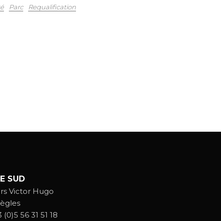
té
Parc
Requalification
E SUD
rs Victor Hugo
ègles
 (0)5 56 31 51 18